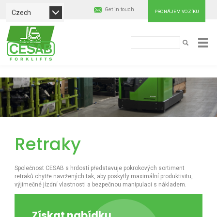
Get in touch
Czech
PRONÁJEM VOZÍKU
Hledat
Cesab
HLEDAT
Material
Přejít
Handling
k
hlavnímu
obsahu
Europe
Retraky
Společnost CESAB s hrdostí představuje pokrokových sortiment
retraků chytře navržených tak, aby poskytly maximální produktivitu,
výjimečné jízdní vlastnosti a bezpečnou manipulaci s nákladem.
Získat nabídku