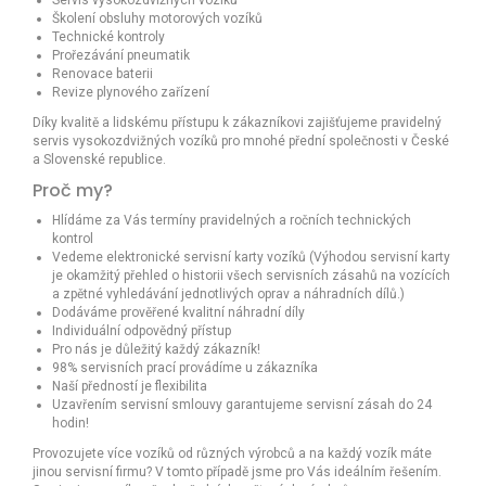
Servis vysokozdvižných vozíků
Školení obsluhy motorových vozíků
Technické kontroly
Prořezávání pneumatik
Renovace baterii
Revize plynového zařízení
Díky kvalitě a lidskému přístupu k zákazníkovi zajišťujeme pravidelný
servis vysokozdvižných vozíků pro mnohé přední společnosti v České
a Slovenské republice.
Proč my?
Hlídáme za Vás termíny pravidelných a ročních technických
kontrol
Vedeme elektronické servisní karty vozíků (Výhodou servisní karty
je okamžitý přehled o historii všech servisních zásahů na vozících
a zpětné vyhledávání jednotlivých oprav a náhradních dílů.)
Dodáváme prověřené kvalitní náhradní díly
Individuální odpovědný přístup
Pro nás je důležitý každý zákazník!
98% servisních prací provádíme u zákazníka
Naší předností je flexibilita
Uzavřením servisní smlouvy garantujeme servisní zásah do 24
hodin!
Provozujete více vozíků od různých výrobců a na každý vozík máte
jinou servisní firmu? V tomto případě jsme pro Vás ideálním řešením.