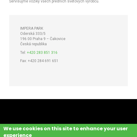
Servisujme vozíky všech předních světových výrobců.
IMPERA PARK
Oderská 333/5
196 00 Praha 9 – Čakovice
Česká republika
Tel:
+420 283 851 316
Fax: +420 284 691 651
We use cookies on this site to enhance your user
experience