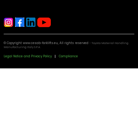
© Copyright www.cesab-forklifts.eu, All rights reserved
- Toyota Material Handling
Manufacturing Italy S.P.A.
Footer
Legal Notice and Privacy Policy
Compliance
menu