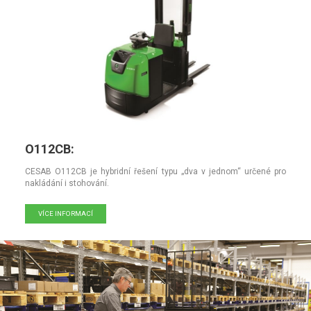
O112CB:
CESAB O112CB je hybridní řešení typu „dva v jednom“ určené pro
nakládání i stohování.
VÍCE INFORMACÍ