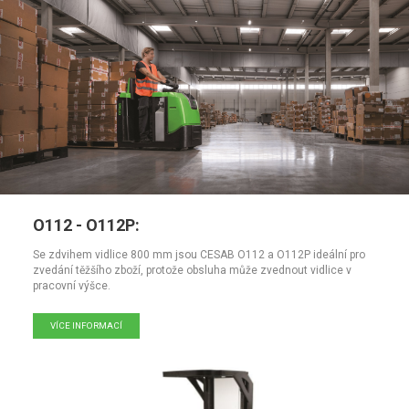
O112 - O112P:
Se zdvihem vidlice 800 mm jsou CESAB O112 a O112P ideální pro
zvedání těžšího zboží, protože obsluha může zvednout vidlice v
pracovní výšce.
VÍCE INFORMACÍ