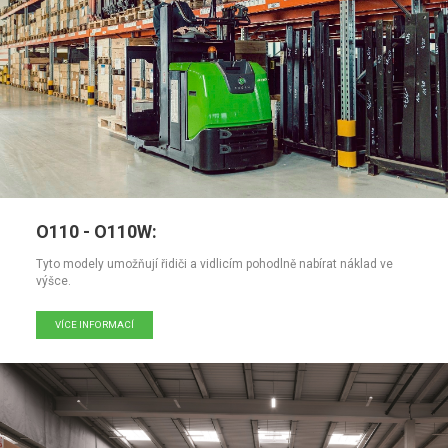
O110 - O110W:
Tyto modely umožňují řidiči a vidlicím pohodlně nabírat náklad ve
výšce.
VÍCE INFORMACÍ