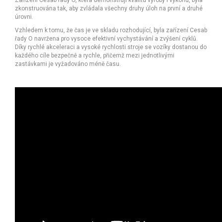
zkonstruována tak, aby zvládala všechny druhy úloh na první a druhé
úrovni.
Vzhledem k tomu, že čas je ve skladu rozhodující, byla zařízení Cesab
řady O navržena pro vysoce efektivní vychystávání a zvýšení cyklů.
Díky rychlé akceleraci a vysoké rychlosti stroje se vozíky dostanou do
každého cíle bezpečně a rychle, přičemž mezi jednotlivými
zastávkami je vyžadováno méně času.