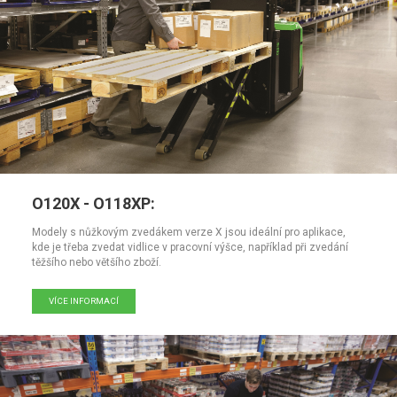
O120X - O118XP:
Modely s nůžkovým zvedákem verze X jsou ideální pro aplikace,
kde je třeba zvedat vidlice v pracovní výšce, například při zvedání
těžšího nebo většího zboží.
VÍCE INFORMACÍ