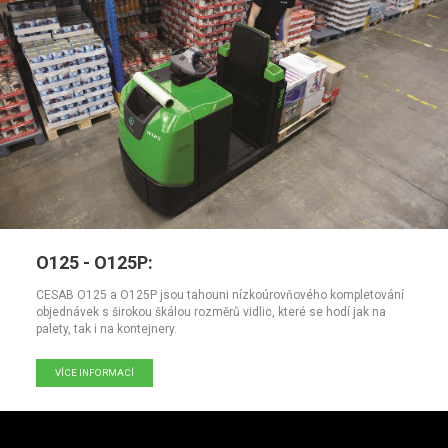
O125 - O125P:
CESAB O125 a O125P jsou tahouni nízkoúrovňového kompletování
objednávek s širokou škálou rozměrů vidlic, které se hodí jak na
palety, tak i na kontejnery.
VÍCE INFORMACÍ