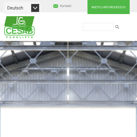
Direkt
Kontakt
zum
Deutsch
MIETFLURFÖRDERZEUG
Inhalt
Suche
Cesab
SUCHE
Material
Handling
Europe