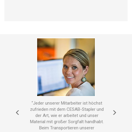
eutet,
“Jeder unserer Mitarbeiter ist höchst
“Die
wichtig
zufrieden mit dem CESAB-Stapler und
zusa
st. Ich
der Art, wie er arbeitet und unser
über
Material mit großer Sorgfalt handhabt.
M
rvice
Beim Transportieren unserer
ex